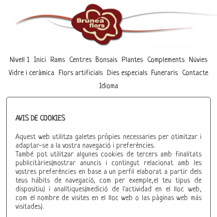
Nivell 1
Inici
Rams
Centres
Bonsais
Plantes
Complements
Núvies
Vidre i ceràmica
Flors artificials
Dies especials
Funeraris
Contacte
Idioma
AVIS DE COOKIES
Aquest web utilitza galetes pròpies necessaries per otimitzar i
adaptar-se a la vostra navegació i preferències.
També pot utilitzar algunes cookies de tercers amb finalitats
publicitàries(mostrar anuncis i contingut relacionat amb les
vostres preferències en base a un perfil elaborat a partir dels
teus hábits de navegació, com per exemple,el teu tipus de
dispositiu) i analítiques(medició de l'actividad en el lloc web,
com el nombre de visites en el lloc web o las pàginas web más
visitades).