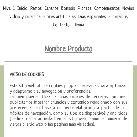
Nivel 1
Inicio
Ramos
Centros
Bonsais
Plantas
Complementos
Novias
Vidrio y cerámica
Flores artificiales
Dias especiales
Funerarios
Contacto
Idioma
Nombre Producto
AVISO DE COOKIES
Brunea Flors
Este sitio web utiliza cookies propias necesarias para optimizar
Muralla Sant DomÃ¨nec, 34
y adaptarse a su navegación y preferencias.
También puede utilizar algunas cookies de terceros con fines
08241 - Manresa (Barcelona)
publicitarios (mostrar anuncios y contenido relacionado con sus
preferencias en base a un perfil elaborado a partir de sus
93 872 68 37
hábitos de navegación, como su tipo de dispositivo) y analíticas
(medida de la actividad en el sitio web, como el número de
Fax: 93 872 68 37
visitas al sitio web o las páginas más visitadas).
info@bruneaflors.com