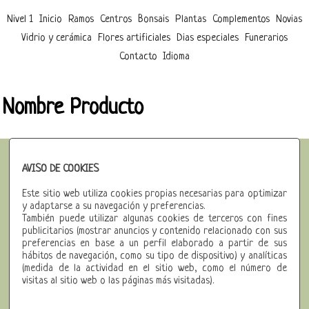
Nivel 1
Inicio
Ramos
Centros
Bonsais
Plantas
Complementos
Novias
Vidrio y cerámica
Flores artificiales
Dias especiales
Funerarios
Contacto
Idioma
Nombre Producto
AVISO DE COOKIES
Brunea Flors
Este sitio web utiliza cookies propias necesarias para optimizar
Muralla Sant DomÃ¨nec, 34
y adaptarse a su navegación y preferencias.
También puede utilizar algunas cookies de terceros con fines
08241 - Manresa (Barcelona)
publicitarios (mostrar anuncios y contenido relacionado con sus
preferencias en base a un perfil elaborado a partir de sus
93 872 68 37
hábitos de navegación, como su tipo de dispositivo) y analíticas
(medida de la actividad en el sitio web, como el número de
Fax: 93 872 68 37
visitas al sitio web o las páginas más visitadas).
info@bruneaflors.com